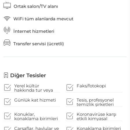
Ortak salon/TV alanı
WiFi tüm alanlarda mevcut
İnternet hizmetleri
Transfer servisi (ücretli)
Diğer Tesisler
Yerel kültür
Faks/fotokopi
hakkında tur veya
ders
Günlük kat hizmeti
Tesis, profesyonel
temizlik şirketleri
tarafından temizlenir
Konuklar,
Koronavirüse karşı
konaklama birimleri
etkili kimyasal
için sunulan
temizlik malzemeleri
herhangi bir temizlik
kullanılır
Çarşaflar, havlular ve
Konaklama birimleri