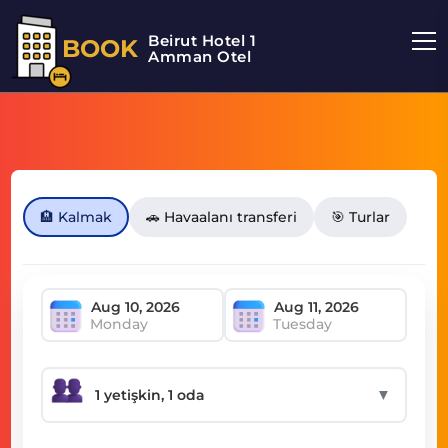
Beirut Hotel 1
BOOK
Amman Otel
🏨 Kalmak
🚗 Havaalanı transferi
🎯 Turlar
Monday
Tuesday
▼