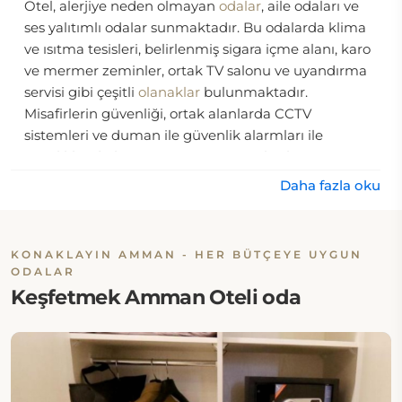
Otel, alerjiye neden olmayan
odalar
, aile odaları ve
ses yalıtımlı odalar sunmaktadır. Bu odalarda klima
ve ısıtma tesisleri, belirlenmiş sigara içme alanı, karo
ve mermer zeminler, ortak TV salonu ve uyandırma
servisi gibi çeşitli
olanaklar
bulunmaktadır.
Misafirlerin güvenliği, ortak alanlarda CCTV
sistemleri ve duman ile güvenlik alarmları ile
önceliklendirilmiştir. Ayrıca, personel yalnızca
İngilizce ve Arapça dillerinde akıcıdır.
Daha fazla oku
Konum:
KONAKLAYIN AMMAN - HER BÜTÇEYE UYGUN
Beirut Hotel 1 Amman, Ürdün'ün Amman kentinde
ODALAR
Al Hashimi'deki Downtown Binası no 29'da yer
Keşfetmek Amman Oteli oda
almaktadır.
Yiyecek & İçecek:
Beirut Hotel 1 Amman'da yerinde restoran