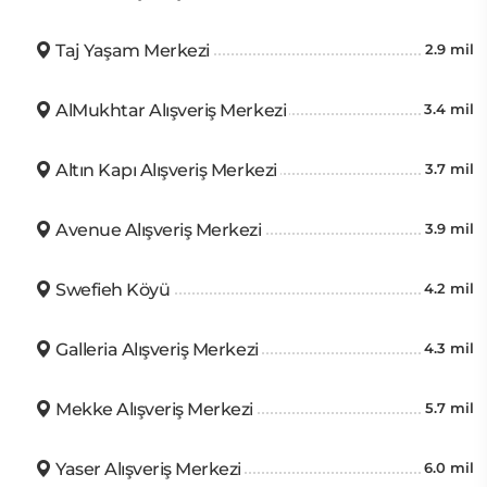
Otel, toplu taşıma ile kolayca ulaşılabilir; Hijaz Ürdün
Taj Yaşam Merkezi
2.9 mil
Demiryolu İstasyonu otele 4.2 kilometre, Qasr
İstasyonu ise 5 kilometre mesafededir. En yakın
AlMukhtar Alışveriş Merkezi
3.4 mil
havaalanları ise otelden 5 kilometre uzaklıktaki
Marka Uluslararası Havaalanı ve 31 kilometre
Altın Kapı Alışveriş Merkezi
3.7 mil
mesafedeki Kraliçe Alia Uluslararası Havaalanı'dır.
Avenue Alışveriş Merkezi
3.9 mil
Swefieh Köyü
4.2 mil
Galleria Alışveriş Merkezi
4.3 mil
Mekke Alışveriş Merkezi
5.7 mil
Yaser Alışveriş Merkezi
6.0 mil