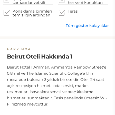
hizmetini iptal etme
çamaşırlar yetkili
her yeni konuktan
seçeneğine sahiptir
yerel makamların
önce dezenfekte
talimatlarına uygun
edilir
Konaklama birimleri
Teras
şekilde yıkanır
temizliğin ardından
kapatılır
Tüm göster kolaylıklar
HAKKINDA
Beirut Oteli Hakkında 1
Beirut Hotel 1 Amman, Amman'da Rainbow Street'e
0.8 mil ve The Islamic Scientific College'e 1.1 mil
mesafede bulunan 3 yıldızlı bir oteldir. Otel, 24 saat
açık resepsiyon hizmeti, oda servisi, market
teslimatları, havaalanı servisi ve araç kiralama
hizmetleri sunmaktadır. Tesis genelinde ücretsiz Wi-
Fi hizmeti mevcuttur.